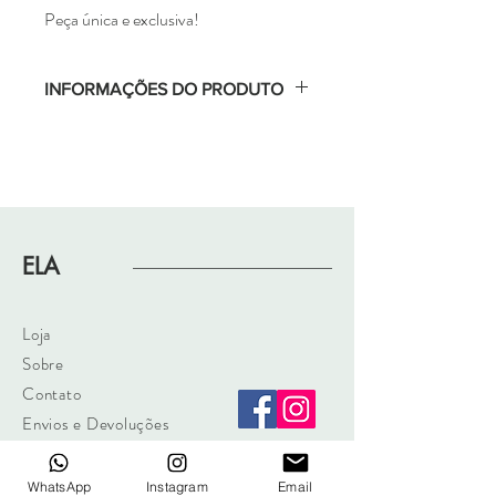
Peça única e exclusiva!
INFORMAÇÕES DO PRODUTO
Tamanho M (Veste 38 e 40) 
Medidas: 
Busto: 96cm 
Quadril:120cm
Comprimento:150cm
Composição: 100% seda
ELA
Forro: 100% poliéster
detalhe barra: 100% algodão
Loja
Sobre
Contato
Envios e Devoluções
Cadastre-se e receba novidades no seu
WhatsApp
Instagram
Email